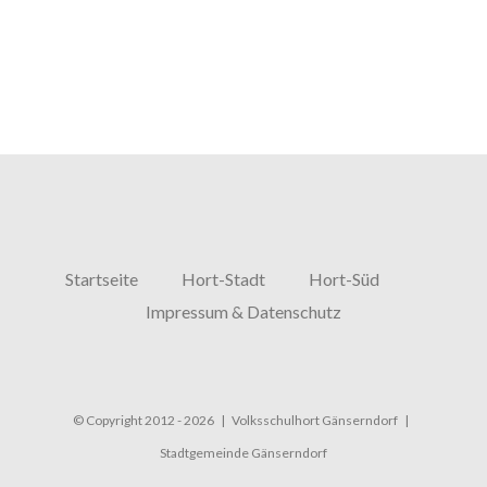
Startseite
Hort-Stadt
Hort-Süd
Impressum & Datenschutz
© Copyright 2012 -
2026 | Volksschulhort Gänserndorf |
Stadtgemeinde Gänserndorf